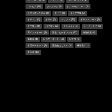
カートレース
(3)
グリップ
(8)
サスペンション
(2)
シルビア
(16)
ジムカーナ
(6)
ジムカーナコース
(3)
スタジオいたさん
(5)
タイヤ
(5)
タイヤ交換
(7)
ドリコン
(6)
ドリパ
(6)
ドリフト
(26)
ドリフトコース
(8)
ドリ撮り
(5)
パソコン
(2)
ミシュラン
(3)
ミーティング
(9)
再インストール
(2)
富士スピードウェイ
(22)
持込作業
(6)
撮影会
(4)
日光サーキット
(15)
日野市
(6)
本庄サーキット
(3)
滝山れぇしんぐ
(3)
練習会
(11)
走行会
(18)