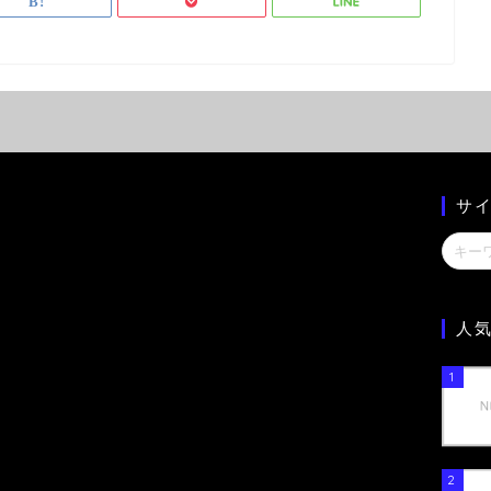
サ
人
1
2