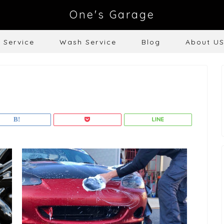
One's Garage
e Service
Wash Service
Blog
About U