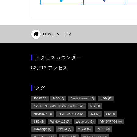
HOME
TOP
アクセスカウンター
83,213 アクセス
タグ
180SX
(4)
BIOS
(2)
Event Connect
(5)
HDD
(2)
K.A.モータースポーツプロジェクト
(13)
KTS
(8)
MICHELIN
(3)
NAシルビアオフ
(5)
S14
(3)
s15
(8)
SSD
(3)
Windows10
(2)
wordpress
(3)
YM GARAGE
(9)
YMGarage
(4)
YMGM
(5)
オフ会
(6)
カート
(3)