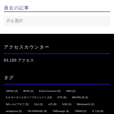
過去の記事
アクセスカウンター
83,189 アクセス
タグ
180SX
(4)
BIOS
(2)
Event Connect
(5)
HDD
(2)
K.A.モータースポーツプロジェクト
(13)
KTS
(8)
MICHELIN
(3)
NAシルビアオフ
(5)
S14
(3)
s15
(8)
SSD
(3)
Windows10
(2)
wordpress
(3)
YM GARAGE
(9)
YMGarage
(4)
YMGM
(5)
オフ会
(6)