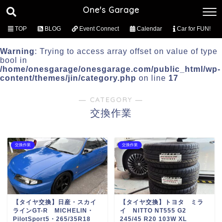
One's Garage
TOP
BLOG
Event Connect
Calendar
Car for FUN!
Warning
: Trying to access array offset on value of type
bool in
/home/onesgarage/onesgarage.com/public_html/wp-
content/themes/jin/category.php
on line
17
― CATEGORY ―
交換作業
交換作業
交換作業
【タイヤ交換】日産・スカイ
【タイヤ交換】トヨタ ミラ
ラインGT-R MICHELIN・
イ NITTO NT555 G2
PilotSport5・265/35R18
245/45 R20 103W XL