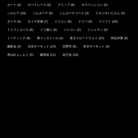
カート
(3)
カートレース
(3)
グリップ
(8)
サスペンション
(2)
シルビア
(16)
ジムカーナ
(6)
ジムカーナコース
(3)
スタジオいたさん
(5)
タイヤ
(5)
タイヤ交換
(7)
ドリコン
(6)
ドリパ
(6)
ドリフト
(26)
ドリフトコース
(8)
ドリ撮り
(5)
パソコン
(2)
ミシュラン
(3)
ミーティング
(9)
再インストール
(2)
富士スピードウェイ
(22)
持込作業
(6)
撮影会
(4)
日光サーキット
(15)
日野市
(6)
本庄サーキット
(3)
滝山れぇしんぐ
(3)
練習会
(11)
走行会
(18)