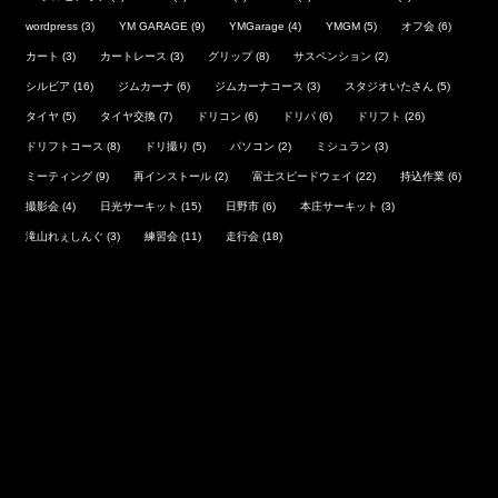
wordpress
(3)
YM GARAGE
(9)
YMGarage
(4)
YMGM
(5)
オフ会
(6)
カート
(3)
カートレース
(3)
グリップ
(8)
サスペンション
(2)
シルビア
(16)
ジムカーナ
(6)
ジムカーナコース
(3)
スタジオいたさん
(5)
タイヤ
(5)
タイヤ交換
(7)
ドリコン
(6)
ドリパ
(6)
ドリフト
(26)
ドリフトコース
(8)
ドリ撮り
(5)
パソコン
(2)
ミシュラン
(3)
ミーティング
(9)
再インストール
(2)
富士スピードウェイ
(22)
持込作業
(6)
撮影会
(4)
日光サーキット
(15)
日野市
(6)
本庄サーキット
(3)
滝山れぇしんぐ
(3)
練習会
(11)
走行会
(18)