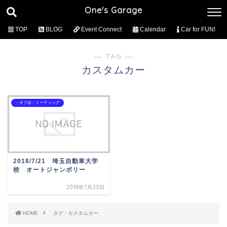
One's Garage
TOP
BLOG
Event Connect
Calendar
Car for FUN!
― TAG ―
カスタムカー
－オフ会・ミーティング
2018/7/21 埼玉自動車大学
校 オートジャンボリー
2018年7月25日
HOME
タグ : カスタムカー