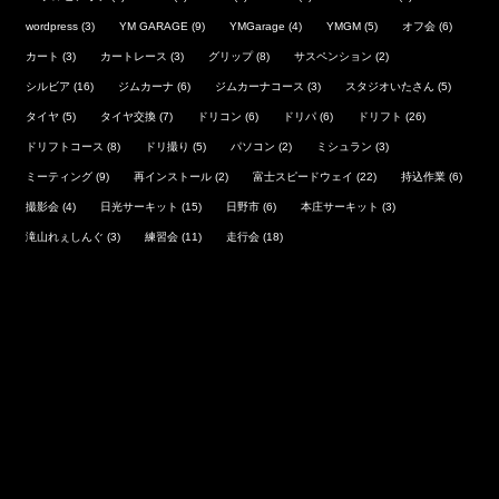
wordpress
(3)
YM GARAGE
(9)
YMGarage
(4)
YMGM
(5)
オフ会
(6)
カート
(3)
カートレース
(3)
グリップ
(8)
サスペンション
(2)
シルビア
(16)
ジムカーナ
(6)
ジムカーナコース
(3)
スタジオいたさん
(5)
タイヤ
(5)
タイヤ交換
(7)
ドリコン
(6)
ドリパ
(6)
ドリフト
(26)
ドリフトコース
(8)
ドリ撮り
(5)
パソコン
(2)
ミシュラン
(3)
ミーティング
(9)
再インストール
(2)
富士スピードウェイ
(22)
持込作業
(6)
撮影会
(4)
日光サーキット
(15)
日野市
(6)
本庄サーキット
(3)
滝山れぇしんぐ
(3)
練習会
(11)
走行会
(18)