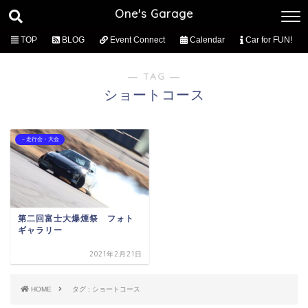
One's Garage
TOP
BLOG
Event Connect
Calendar
Car for FUN!
― TAG ―
ショートコース
－走行会・大会
第二回富士大爆煙祭 フォト
ギャラリー
2021年2月21日
HOME
タグ : ショートコース