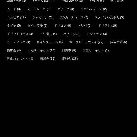
wordpress
(3)
YM GARAGE
(9)
YMGarage
(4)
YMGM
(5)
オフ会
(6)
カート
(3)
カートレース
(3)
グリップ
(8)
サスペンション
(2)
シルビア
(16)
ジムカーナ
(6)
ジムカーナコース
(3)
スタジオいたさん
(5)
タイヤ
(5)
タイヤ交換
(7)
ドリコン
(6)
ドリパ
(6)
ドリフト
(26)
ドリフトコース
(8)
ドリ撮り
(5)
パソコン
(2)
ミシュラン
(3)
ミーティング
(9)
再インストール
(2)
富士スピードウェイ
(22)
持込作業
(6)
撮影会
(4)
日光サーキット
(15)
日野市
(6)
本庄サーキット
(3)
滝山れぇしんぐ
(3)
練習会
(11)
走行会
(18)