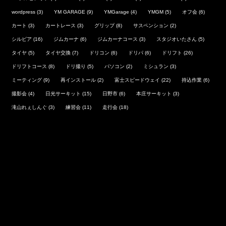
wordpress
(3)
YM GARAGE
(9)
YMGarage
(4)
YMGM
(5)
オフ会
(6)
カート
(3)
カートレース
(3)
グリップ
(8)
サスペンション
(2)
シルビア
(16)
ジムカーナ
(6)
ジムカーナコース
(3)
スタジオいたさん
(5)
タイヤ
(5)
タイヤ交換
(7)
ドリコン
(6)
ドリパ
(6)
ドリフト
(26)
ドリフトコース
(8)
ドリ撮り
(5)
パソコン
(2)
ミシュラン
(3)
ミーティング
(9)
再インストール
(2)
富士スピードウェイ
(22)
持込作業
(6)
撮影会
(4)
日光サーキット
(15)
日野市
(6)
本庄サーキット
(3)
滝山れぇしんぐ
(3)
練習会
(11)
走行会
(18)