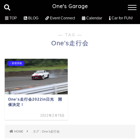
One's Garage
TOP
BLOG
Event Connect
Calendar
Car for FUN!
― TAG ―
One’s走行会
－新着情報
One's走行会2022in日光 開
催決定！
2022年2月13日
HOME
タグ : One’s走行会