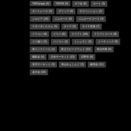
YMGarage
(4)
YMGM
(5)
オフ会
(6)
カート
(3)
カートレース
(3)
グリップ
(8)
サスペンション
(2)
シルビア
(16)
ジムカーナ
(6)
ジムカーナコース
(3)
スタジオいたさん
(5)
タイヤ
(5)
タイヤ交換
(7)
ドリコン
(6)
ドリパ
(6)
ドリフト
(26)
ドリフトコース
(8)
ドリ撮り
(5)
パソコン
(2)
ミシュラン
(3)
ミーティング
(9)
再インストール
(2)
富士スピードウェイ
(22)
持込作業
(6)
撮影会
(4)
日光サーキット
(15)
日野市
(6)
本庄サーキット
(3)
滝山れぇしんぐ
(3)
練習会
(11)
走行会
(18)