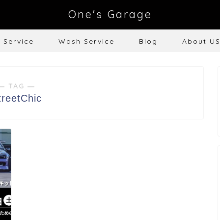
One's Garage
e Service
Wash Service
Blog
About U
― TAG ―
treetChic