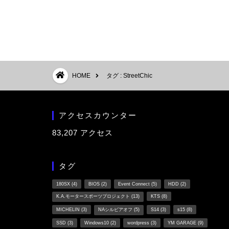
HOME
タグ : StreetChic
アクセスカウンター
83,207 アクセス
タグ
180SX
(4)
BIOS
(2)
Event Connect
(5)
HDD
(2)
K.A.モータースポーツプロジェクト
(13)
KTS
(8)
MICHELIN
(3)
NAシルビアオフ
(5)
S14
(3)
s15
(8)
SSD
(3)
Windows10
(2)
wordpress
(3)
YM GARAGE
(9)