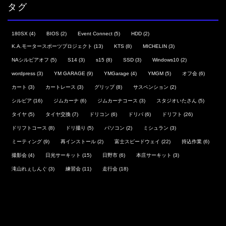
タグ
180SX
(4)
BIOS
(2)
Event Connect
(5)
HDD
(2)
K.A.モータースポーツプロジェクト
(13)
KTS
(8)
MICHELIN
(3)
NAシルビアオフ
(5)
S14
(3)
s15
(8)
SSD
(3)
Windows10
(2)
wordpress
(3)
YM GARAGE
(9)
YMGarage
(4)
YMGM
(5)
オフ会
(6)
カート
(3)
カートレース
(3)
グリップ
(8)
サスペンション
(2)
シルビア
(16)
ジムカーナ
(6)
ジムカーナコース
(3)
スタジオいたさん
(5)
タイヤ
(5)
タイヤ交換
(7)
ドリコン
(6)
ドリパ
(6)
ドリフト
(26)
ドリフトコース
(8)
ドリ撮り
(5)
パソコン
(2)
ミシュラン
(3)
ミーティング
(9)
再インストール
(2)
富士スピードウェイ
(22)
持込作業
(6)
撮影会
(4)
日光サーキット
(15)
日野市
(6)
本庄サーキット
(3)
滝山れぇしんぐ
(3)
練習会
(11)
走行会
(18)