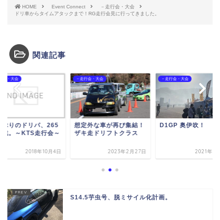
HOME
Event Connect
－走行会・大会
ドリ車からタイムアタックまで！RG走行会見に行ってきました。
関連記事
行会・大会
－走行会・大会
－走行会・大会
しぶりのドリパ、265
想定外な車が再び集結！
D1GP 奥伊吹！
挑戦。～KTS走行会～
ザキ走ドリフトクラス
2018年10月4日
2023年2月27日
2021年1
S14.5芋虫号、脱ミサイル化計画。