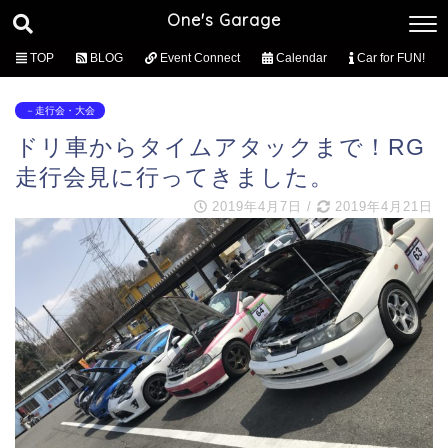
One's Garage
TOP
BLOG
Event Connect
Calendar
Car for FUN!
－走行会・大会
ドリ車からタイムアタックまで！RG
走行会見に行ってきました。
2019年4月7日
/
2019年4月21日