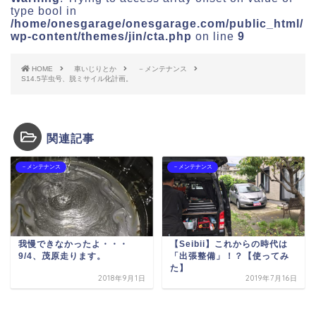
type bool in
/home/onesgarage/onesgarage.com/public_html/
wp-content/themes/jin/cta.php
on line
9
HOME
車いじりとか
－メンテナンス
S14.5芋虫号、脱ミサイル化計画。
関連記事
－メンテナンス
－メンテナンス
我慢できなかったよ・・・
【Seibii】これからの時代は
9/4、茂原走ります。
「出張整備」！？【使ってみ
た】
2018年9月1日
2019年7月16日