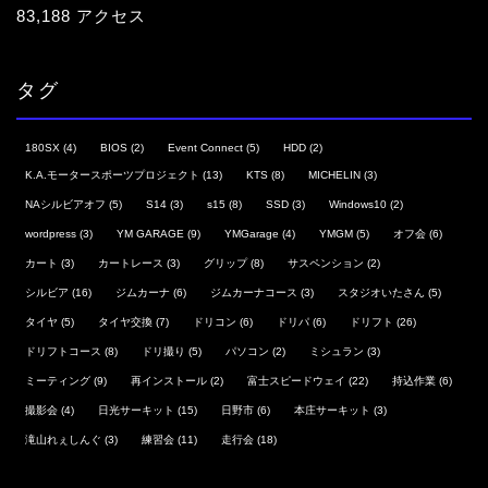
83,188 アクセス
タグ
180SX
(4)
BIOS
(2)
Event Connect
(5)
HDD
(2)
K.A.モータースポーツプロジェクト
(13)
KTS
(8)
MICHELIN
(3)
NAシルビアオフ
(5)
S14
(3)
s15
(8)
SSD
(3)
Windows10
(2)
wordpress
(3)
YM GARAGE
(9)
YMGarage
(4)
YMGM
(5)
オフ会
(6)
カート
(3)
カートレース
(3)
グリップ
(8)
サスペンション
(2)
シルビア
(16)
ジムカーナ
(6)
ジムカーナコース
(3)
スタジオいたさん
(5)
タイヤ
(5)
タイヤ交換
(7)
ドリコン
(6)
ドリパ
(6)
ドリフト
(26)
ドリフトコース
(8)
ドリ撮り
(5)
パソコン
(2)
ミシュラン
(3)
ミーティング
(9)
再インストール
(2)
富士スピードウェイ
(22)
持込作業
(6)
撮影会
(4)
日光サーキット
(15)
日野市
(6)
本庄サーキット
(3)
滝山れぇしんぐ
(3)
練習会
(11)
走行会
(18)