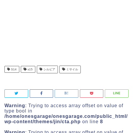
S14
s15
シルビア
ミサイル
Warning
: Trying to access array offset on value of
type bool in
/home/onesgarage/onesgarage.com/public_html/
wp-content/themes/jin/cta.php
on line
8
Warning
: Trying to access array offset on value of