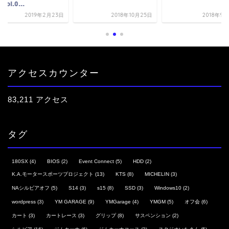
グ Vol.0...
2018年10月25日
2018年9月29日
2019年2
アクセスカウンター
83,211 アクセス
タグ
180SX
(4)
BIOS
(2)
Event Connect
(5)
HDD
(2)
K.A.モータースポーツプロジェクト
(13)
KTS
(8)
MICHELIN
(3)
NAシルビアオフ
(5)
S14
(3)
s15
(8)
SSD
(3)
Windows10
(2)
wordpress
(3)
YM GARAGE
(9)
YMGarage
(4)
YMGM
(5)
オフ会
(6)
カート
(3)
カートレース
(3)
グリップ
(8)
サスペンション
(2)