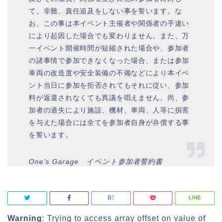
て、非難、責任追及をしない事を誓います。な
お、この事は本イベント主催者や関係者の手違い
により起因した場合でも変わりません。また、万
一イベント開催時間が短縮された場合や、参加者
の諸事情で参加できなくなった場合、または参加
車両の改造度や安全装備の不備などにより本イベ
ント当日に参加を拒否されてもそれに従い、参加
料が返還されなくても異議を唱えません。尚、参
加者の過失により施設、機材、車両、人等に損害
を与えた場合には全てを参加者自身が弁償する事
を誓います。
One’s Garage イベント参加者誓約書
Warning
: Trying to access array offset on value of