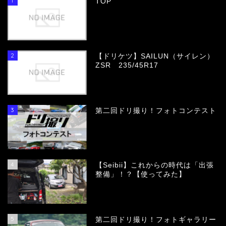
1
TOP
2
【ドリケツ】SAILUN（サイレン）
ZSR 235/45R17
3
第二回ドリ撮り！フォトコンテスト
4
【Seibii】これからの時代は「出張
整備」！？【使ってみた】
5
第二回ドリ撮り！フォトギャラリー