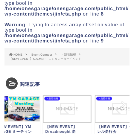
type bool in
/home/onesgarage/onesgarage.com/public_html/
wp-content/themes/jin/cta.php
on line
8
Warning
: Trying to access array offset on value of
type bool in
/home/onesgarage/onesgarage.com/public_html/
wp-content/themes/jin/cta.php
on line
9
HOME
Event Connect
－新着情報
【NEW EVENT】K.A.MSP シミュレーターイベント
関連記事
着情報
－新着情報
－新着情報
EW EVENT】
【NEW EVENT】シャク
【NEW EVENT】Y
eadnought 走
レル走行会
GARAGE ミーティ