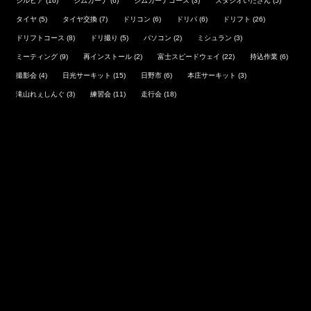
シルビア
(16)
ジムカーナ
(6)
ジムカーナコース
(3)
スタジオいたさん
(5)
タイヤ
(5)
タイヤ交換
(7)
ドリコン
(6)
ドリパ
(6)
ドリフト
(26)
ドリフトコース
(8)
ドリ撮り
(5)
パソコン
(2)
ミシュラン
(3)
ミーティング
(9)
再インストール
(2)
富士スピードウェイ
(22)
持込作業
(6)
撮影会
(4)
日光サーキット
(15)
日野市
(6)
本庄サーキット
(3)
滝山れぇしんぐ
(3)
練習会
(11)
走行会
(18)