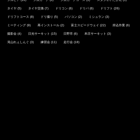
タイヤ
(5)
タイヤ交換
(7)
ドリコン
(6)
ドリパ
(6)
ドリフト
(26)
ドリフトコース
(8)
ドリ撮り
(5)
パソコン
(2)
ミシュラン
(3)
ミーティング
(9)
再インストール
(2)
富士スピードウェイ
(22)
持込作業
(6)
撮影会
(4)
日光サーキット
(15)
日野市
(6)
本庄サーキット
(3)
滝山れぇしんぐ
(3)
練習会
(11)
走行会
(18)