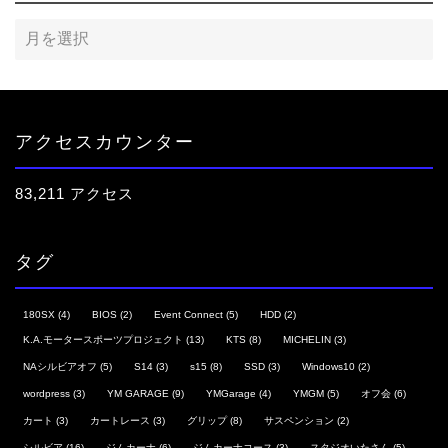
アクセスカウンター
83,211 アクセス
タグ
180SX
(4)
BIOS
(2)
Event Connect
(5)
HDD
(2)
K.A.モータースポーツプロジェクト
(13)
KTS
(8)
MICHELIN
(3)
NAシルビアオフ
(5)
S14
(3)
s15
(8)
SSD
(3)
Windows10
(2)
wordpress
(3)
YM GARAGE
(9)
YMGarage
(4)
YMGM
(5)
オフ会
(6)
カート
(3)
カートレース
(3)
グリップ
(8)
サスペンション
(2)
シルビア
(16)
ジムカーナ
(6)
ジムカーナコース
(3)
スタジオいたさん
(5)