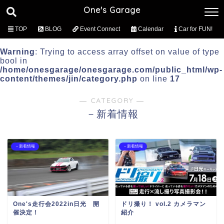
One's Garage
TOP
BLOG
Event Connect
Calendar
Car for FUN!
Warning
: Trying to access array offset on value of type
bool in
/home/onesgarage/onesgarage.com/public_html/wp-
content/themes/jin/category.php
on line
17
― CATEGORY ―
－新着情報
－新着情報
－新着情報
One's走行会2022in日光 開
ドリ撮り！ vol.2 カメラマン
催決定！
紹介