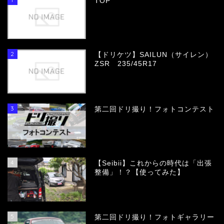
TOP
2
【ドリケツ】SAILUN（サイレン）
ZSR 235/45R17
3
第二回ドリ撮り！フォトコンテスト
4
【Seibii】これからの時代は「出張
整備」！？【使ってみた】
5
第二回ドリ撮り！フォトギャラリー