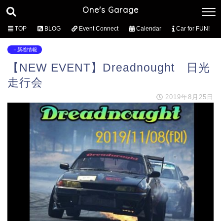
One's Garage
TOP
BLOG
Event Connect
Calendar
Car for FUN!
－新着情報
【NEW EVENT】Dreadnought 日光
走行会
2019年8月25日