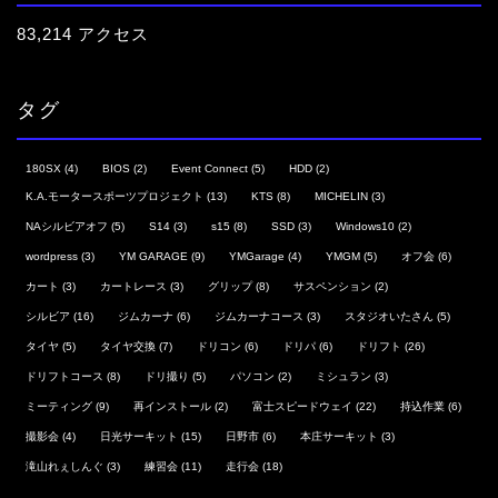
83,214 アクセス
タグ
180SX
(4)
BIOS
(2)
Event Connect
(5)
HDD
(2)
K.A.モータースポーツプロジェクト
(13)
KTS
(8)
MICHELIN
(3)
NAシルビアオフ
(5)
S14
(3)
s15
(8)
SSD
(3)
Windows10
(2)
wordpress
(3)
YM GARAGE
(9)
YMGarage
(4)
YMGM
(5)
オフ会
(6)
カート
(3)
カートレース
(3)
グリップ
(8)
サスペンション
(2)
シルビア
(16)
ジムカーナ
(6)
ジムカーナコース
(3)
スタジオいたさん
(5)
タイヤ
(5)
タイヤ交換
(7)
ドリコン
(6)
ドリパ
(6)
ドリフト
(26)
ドリフトコース
(8)
ドリ撮り
(5)
パソコン
(2)
ミシュラン
(3)
ミーティング
(9)
再インストール
(2)
富士スピードウェイ
(22)
持込作業
(6)
撮影会
(4)
日光サーキット
(15)
日野市
(6)
本庄サーキット
(3)
滝山れぇしんぐ
(3)
練習会
(11)
走行会
(18)