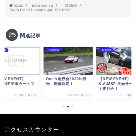
HOME
Event Connect
－新着情報
【NEW EVENT】Dreadnought 日光走行会
関連記事
－新着情報
－新着情報
NT】
One's走行会2022in日
【NEW EVENT】
【
年末カートフ
光 開催決定！
K.A.MSP 日光サーキッ
K
ト走行会！
18年10月20日
2022年2月13日
2019年8月21日
アクセスカウンター