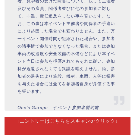
者、見学者の受けた障害について、決して主催者
及びその雇員、関係者並びに他の参加者に対し
て、非難、責任追及をしない事を誓います。な
お、この事は本イベント主催者や関係者の手違い
により起因した場合でも変わりません。また、万
一イベント開催時間が短縮された場合や、参加者
の諸事情で参加できなくなった場合、または参加
車両の改造度や安全装備の不備などにより本イベ
ント当日に参加を拒否されてもそれに従い、参加
料が返還されなくても異議を唱えません。尚、参
加者の過失により施設、機材、車両、人等に損害
を与えた場合には全てを参加者自身が弁償する事
を誓います。
One’s Garage イベント参加者誓約書
↓エントリーはこちらをスキャンorクリック↓