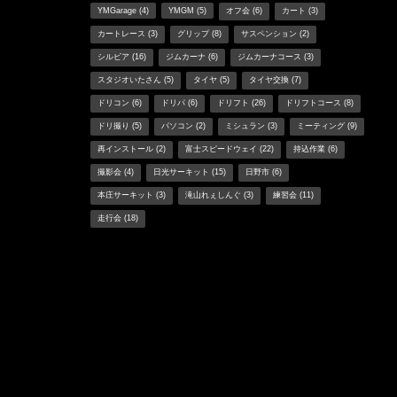
YMGarage
(4)
YMGM
(5)
オフ会
(6)
カート
(3)
カートレース
(3)
グリップ
(8)
サスペンション
(2)
シルビア
(16)
ジムカーナ
(6)
ジムカーナコース
(3)
スタジオいたさん
(5)
タイヤ
(5)
タイヤ交換
(7)
ドリコン
(6)
ドリパ
(6)
ドリフト
(26)
ドリフトコース
(8)
ドリ撮り
(5)
パソコン
(2)
ミシュラン
(3)
ミーティング
(9)
再インストール
(2)
富士スピードウェイ
(22)
持込作業
(6)
撮影会
(4)
日光サーキット
(15)
日野市
(6)
本庄サーキット
(3)
滝山れぇしんぐ
(3)
練習会
(11)
走行会
(18)