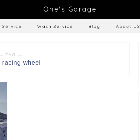
One's Garage
e Service
Wash Service
Blog
About U
― TAG ―
 racing wheel