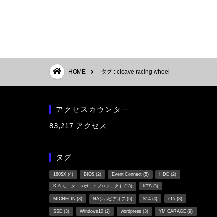
HOME
タグ : cleave racing wheel
アクセスカウンター
83,217 アクセス
タグ
180SX
(4)
BIOS
(2)
Event Connect
(5)
HDD
(2)
K.A.モータースポーツプロジェクト
(13)
KTS
(8)
MICHELIN
(3)
NAシルビアオフ
(5)
S14
(3)
s15
(8)
SSD
(3)
Windows10
(2)
wordpress
(3)
YM GARAGE
(9)