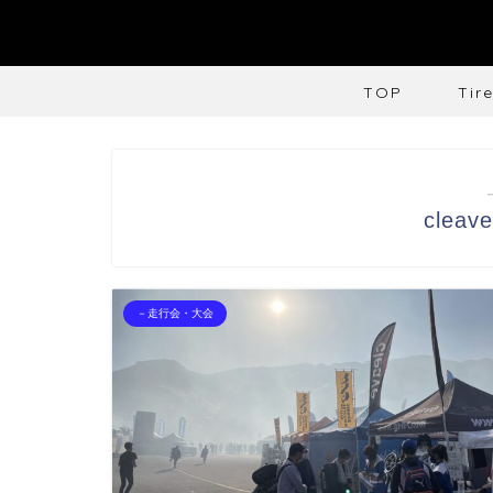
TOP
Tir
cleave
－走行会・大会