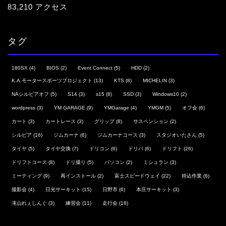
83,210 アクセス
タグ
180SX
(4)
BIOS
(2)
Event Connect
(5)
HDD
(2)
K.A.モータースポーツプロジェクト
(13)
KTS
(8)
MICHELIN
(3)
NAシルビアオフ
(5)
S14
(3)
s15
(8)
SSD
(3)
Windows10
(2)
wordpress
(3)
YM GARAGE
(9)
YMGarage
(4)
YMGM
(5)
オフ会
(6)
カート
(3)
カートレース
(3)
グリップ
(8)
サスペンション
(2)
シルビア
(16)
ジムカーナ
(6)
ジムカーナコース
(3)
スタジオいたさん
(5)
タイヤ
(5)
タイヤ交換
(7)
ドリコン
(6)
ドリパ
(6)
ドリフト
(26)
ドリフトコース
(8)
ドリ撮り
(5)
パソコン
(2)
ミシュラン
(3)
ミーティング
(9)
再インストール
(2)
富士スピードウェイ
(22)
持込作業
(6)
撮影会
(4)
日光サーキット
(15)
日野市
(6)
本庄サーキット
(3)
滝山れぇしんぐ
(3)
練習会
(11)
走行会
(18)