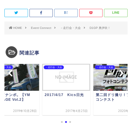
HOME
Event Connect
－走行会・大会
D1GP 奥伊吹！
関連記事
行会・大会
－走行会・大会
－走行会・大会
ってナンボ。【YM
2017/4/17 Kics日光
第二回ドリ撮り！フ
RAGE Vol.2】
コンテスト
2019年10月28日
2017年4月23日
2020年4