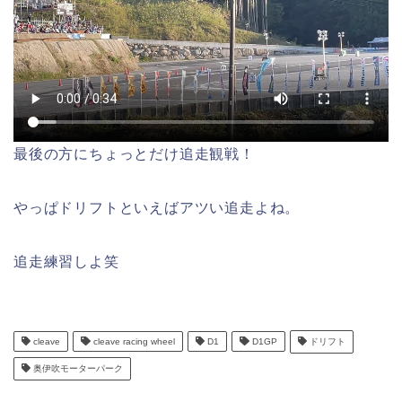
最後の方にちょっとだけ追走観戦！
やっぱドリフトといえばアツい追走よね。
追走練習しよ笑
cleave
cleave racing wheel
D1
D1GP
ドリフト
奥伊吹モーターパーク