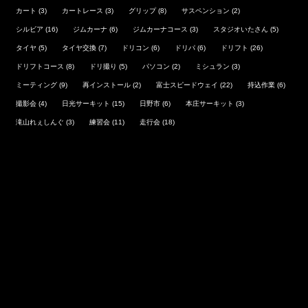
カート
(3)
カートレース
(3)
グリップ
(8)
サスペンション
(2)
シルビア
(16)
ジムカーナ
(6)
ジムカーナコース
(3)
スタジオいたさん
(5)
タイヤ
(5)
タイヤ交換
(7)
ドリコン
(6)
ドリパ
(6)
ドリフト
(26)
ドリフトコース
(8)
ドリ撮り
(5)
パソコン
(2)
ミシュラン
(3)
ミーティング
(9)
再インストール
(2)
富士スピードウェイ
(22)
持込作業
(6)
撮影会
(4)
日光サーキット
(15)
日野市
(6)
本庄サーキット
(3)
滝山れぇしんぐ
(3)
練習会
(11)
走行会
(18)