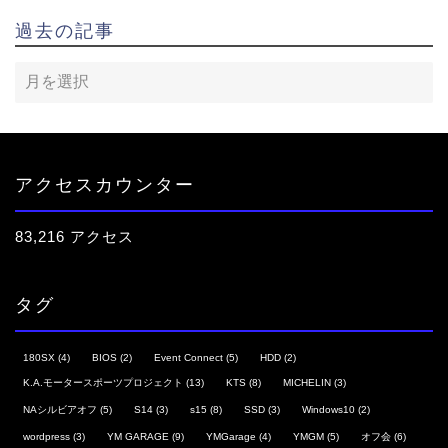
過去の記事
アクセスカウンター
83,216 アクセス
タグ
180SX
(4)
BIOS
(2)
Event Connect
(5)
HDD
(2)
K.A.モータースポーツプロジェクト
(13)
KTS
(8)
MICHELIN
(3)
NAシルビアオフ
(5)
S14
(3)
s15
(8)
SSD
(3)
Windows10
(2)
wordpress
(3)
YM GARAGE
(9)
YMGarage
(4)
YMGM
(5)
オフ会
(6)