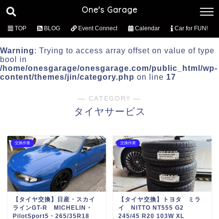
One's Garage
TOP
BLOG
Event Connect
Calendar
Car for FUN!
Warning
: Trying to access array offset on value of type
bool in
/home/onesgarage/onesgarage.com/public_html/wp-
content/themes/jin/category.php
on line
17
― CATEGORY ―
タイヤサービス
交換作業
交換作業
【タイヤ交換】日産・スカイ
【タイヤ交換】トヨタ ミラ
ラインGT-R MICHELIN・
イ NITTO NT555 G2
PilotSport5・265/35R18
245/45 R20 103W XL