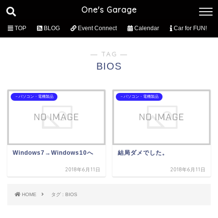
One's Garage
TOP
BLOG
Event Connect
Calendar
Car for FUN!
― TAG ―
BIOS
－パソコン・電機製品
－パソコン・電機製品
Windows7→Windows10へ
結局ダメでした。
2018年6月11日
2018年6月11日
HOME
タグ : BIOS