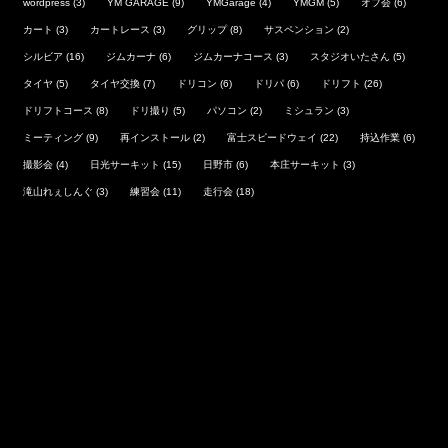
wordpress
(3)
YM GARAGE
(9)
YMGarage
(4)
YMGM
(5)
オフ会
(6)
カート
(3)
カートレース
(3)
グリップ
(8)
サスペンション
(2)
シルビア
(16)
ジムカーナ
(6)
ジムカーナコース
(3)
スタジオいたさん
(5)
タイヤ
(5)
タイヤ交換
(7)
ドリコン
(6)
ドリパ
(6)
ドリフト
(26)
ドリフトコース
(8)
ドリ撮り
(5)
パソコン
(2)
ミシュラン
(3)
ミーティング
(9)
再インストール
(2)
富士スピードウェイ
(22)
持込作業
(6)
撮影会
(4)
日光サーキット
(15)
日野市
(6)
本庄サーキット
(3)
滝山れぇしんぐ
(3)
練習会
(11)
走行会
(18)