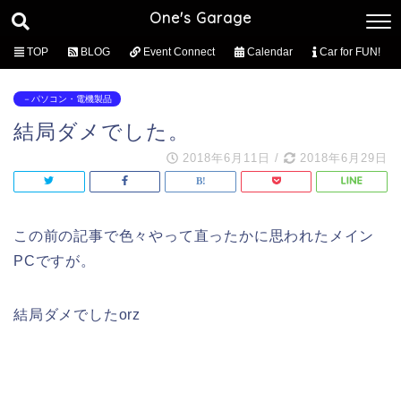
One's Garage
TOP
BLOG
Event Connect
Calendar
Car for FUN!
－パソコン・電機製品
結局ダメでした。
2018年6月11日
/
2018年6月29日
この前の記事で色々やって直ったかに思われたメイン
PCですが。
結局ダメでしたorz