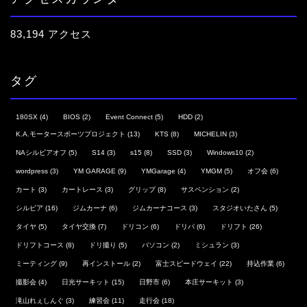
83,194 アクセス
タグ
180SX
(4)
BIOS
(2)
Event Connect
(5)
HDD
(2)
K.A.モータースポーツプロジェクト
(13)
KTS
(8)
MICHELIN
(3)
NAシルビアオフ
(5)
S14
(3)
s15
(8)
SSD
(3)
Windows10
(2)
wordpress
(3)
YM GARAGE
(9)
YMGarage
(4)
YMGM
(5)
オフ会
(6)
カート
(3)
カートレース
(3)
グリップ
(8)
サスペンション
(2)
シルビア
(16)
ジムカーナ
(6)
ジムカーナコース
(3)
スタジオいたさん
(5)
タイヤ
(5)
タイヤ交換
(7)
ドリコン
(6)
ドリパ
(6)
ドリフト
(26)
ドリフトコース
(8)
ドリ撮り
(5)
パソコン
(2)
ミシュラン
(3)
ミーティング
(9)
再インストール
(2)
富士スピードウェイ
(22)
持込作業
(6)
撮影会
(4)
日光サーキット
(15)
日野市
(6)
本庄サーキット
(3)
滝山れぇしんぐ
(3)
練習会
(11)
走行会
(18)