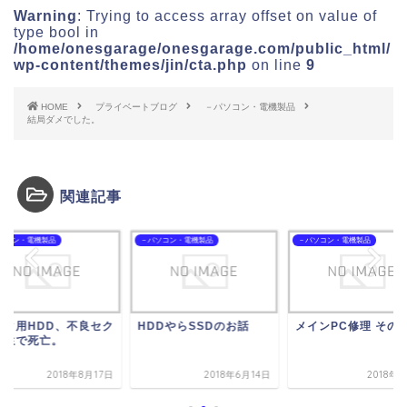
Warning
: Trying to access array offset on value of
type bool in
/home/onesgarage/onesgarage.com/public_html/
wp-content/themes/jin/cta.php
on line
9
HOME
プライベートブログ
－パソコン・電機製品
結局ダメでした。
関連記事
ソコン・電機製品
－パソコン・電機製品
－パソコン・電機製品
ータ用HDD、不良セク
HDDやらSSDのお話
メインPC修理 その2
発生で死亡。
2018年8月17日
2018年6月14日
2018年