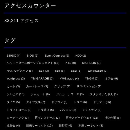
アクセスカウンター
83,211 アクセス
タグ
180SX
(4)
BIOS
(2)
Event Connect
(5)
HDD
(2)
K.A.モータースポーツプロジェクト
(13)
KTS
(8)
MICHELIN
(3)
NAシルビアオフ
(5)
S14
(3)
s15
(8)
SSD
(3)
Windows10
(2)
wordpress
(3)
YM GARAGE
(9)
YMGarage
(4)
YMGM
(5)
オフ会
(6)
カート
(3)
カートレース
(3)
グリップ
(8)
サスペンション
(2)
シルビア
(16)
ジムカーナ
(6)
ジムカーナコース
(3)
スタジオいたさん
(5)
タイヤ
(5)
タイヤ交換
(7)
ドリコン
(6)
ドリパ
(6)
ドリフト
(26)
ドリフトコース
(8)
ドリ撮り
(5)
パソコン
(2)
ミシュラン
(3)
ミーティング
(9)
再インストール
(2)
富士スピードウェイ
(22)
持込作業
(6)
撮影会
(4)
日光サーキット
(15)
日野市
(6)
本庄サーキット
(3)