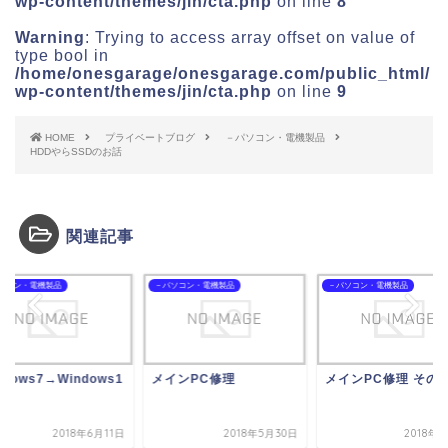
wp-content/themes/jin/cta.php
on line
8
Warning
: Trying to access array offset on value of
type bool in
/home/onesgarage/onesgarage.com/public_html/
wp-content/themes/jin/cta.php
on line
9
HOME
プライベートブログ
－パソコン・電機製品
HDDやらSSDのお話
関連記事
ソコン・電機製品
－パソコン・電機製品
－パソコン・電機製品
ndows7→Windows1
メインPC修理
メインPC修理 その2
2018年6月11日
2018年5月30日
2018年