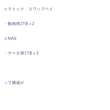
☆ラトック スワップベイ
・動画用2TBｘ2
☆NAS
・データ用1TBｘ2
って構成が