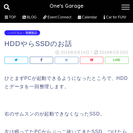
One's Garage
TOP
BLOG
Event Connect
Calendar
Car for FUN!
－パソコン・電機製品
HDDやらSSDのお話
2018年6月14日
/
2018年6月29日
ひとまずPCが起動できるようになったところで、HDD
とデータを一回整理します。
右のサムスンのが起動できなくなったSSD。
左は眠ってたPCからぶっこ抜いてきたSSD。つけたら