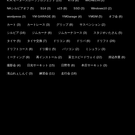
K.A.モータースポーツプロジェクト
(13)
KTS
(8)
MICHELIN
(3)
NAシルビアオフ
(5)
S14
(3)
s15
(8)
SSD
(3)
Windows10
(2)
wordpress
(3)
YM GARAGE
(9)
YMGarage
(4)
YMGM
(5)
オフ会
(6)
カート
(3)
カートレース
(3)
グリップ
(8)
サスペンション
(2)
シルビア
(16)
ジムカーナ
(6)
ジムカーナコース
(3)
スタジオいたさん
(5)
タイヤ
(5)
タイヤ交換
(7)
ドリコン
(6)
ドリパ
(6)
ドリフト
(26)
ドリフトコース
(8)
ドリ撮り
(5)
パソコン
(2)
ミシュラン
(3)
ミーティング
(9)
再インストール
(2)
富士スピードウェイ
(22)
持込作業
(6)
撮影会
(4)
日光サーキット
(15)
日野市
(6)
本庄サーキット
(3)
滝山れぇしんぐ
(3)
練習会
(11)
走行会
(18)