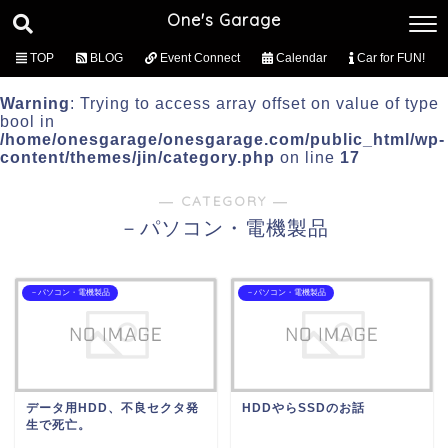
One's Garage
TOP
BLOG
Event Connect
Calendar
Car for FUN!
Warning
: Trying to access array offset on value of type
bool in
/home/onesgarage/onesgarage.com/public_html/wp-
content/themes/jin/category.php
on line
17
― CATEGORY ―
－パソコン・電機製品
－パソコン・電機製品
－パソコン・電機製品
データ用HDD、不良セクタ発
HDDやらSSDのお話
生で死亡。