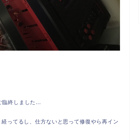
ご臨終しました…
り経ってるし、仕方ないと思って修復やら再イン