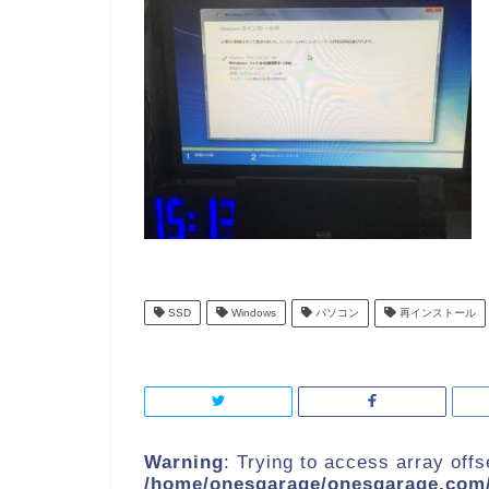
SSD
Windows
パソコン
再インストール
Warning
: Trying to access array offs
/home/onesgarage/onesgarage.com/