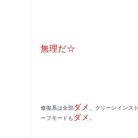
無理だ☆
ダメ
修復系は全部
、クリーンインス
ダメ
ーフモードも
。