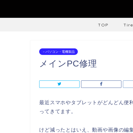
TOP
Tir
－パソコン・電機製品
メインPC修理
最近スマホやタブレットがどんどん便
ってきてます。
けど減ったとはいえ、動画や画像の編