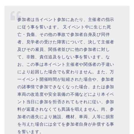
参加者は当イベント参加にあたり、主催者の指示
に従う事を誓います。 又イベント中に生じた死
亡・負傷、その他の事故で参加者自身及び同伴
者、見学者の受けた障害について、決して主催者
及びその雇員、関係者並びに他の参加者に対し
て、非難、責任追及をしない事を誓います。な
お、この事は本イベント主催者や関係者の手違い
により起因した場合でも変わりません。また、万
一イベント開催時間が短縮された場合や、参加者
の諸事情で参加できなくなった場合、または参加
車両の改造度や安全装備の不備などにより本イベ
ント当日に参加を拒否されてもそれに従い、参加
料が返還されなくても異議を唱えません。尚、参
加者の過失により施設、機材、車両、人等に損害
を与えた場合には全てを参加者自身が弁償する事
を誓います。