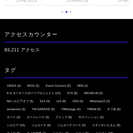
2019年2月2日
2019年8月12日
2019年8
アクセスカウンター
83,211 アクセス
タグ
180SX
(4)
BIOS
(2)
Event Connect
(5)
HDD
(2)
K.A.モータースポーツプロジェクト
(13)
KTS
(8)
MICHELIN
(3)
NAシルビアオフ
(5)
S14
(3)
s15
(8)
SSD
(3)
Windows10
(2)
wordpress
(3)
YM GARAGE
(9)
YMGarage
(4)
YMGM
(5)
オフ会
(6)
カート
(3)
カートレース
(3)
グリップ
(8)
サスペンション
(2)
シルビア
(16)
ジムカーナ
(6)
ジムカーナコース
(3)
スタジオいたさん
(5)