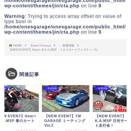
/home/onesgarage/onesgarage.com/public_html/
wp-content/themes/jin/cta.php
on line
8
Warning
: Trying to access array offset on value of
type bool in
/home/onesgarage/onesgarage.com/public_html/
wp-content/themes/jin/cta.php
on line
9
HOME
Event Connect
－新着情報
【NEW EVENT】Gear+ & K.A.MSP イタコカートフェスティバル
関連記事
着情報
－新着情報
－新着情報
EW EVENT】Gear+
【NEW EVENT】YM
【NEW EVENT】
K.A.MSP 春のカート
GARAGE ミーティング
K.A.MSP 日光サー
.
Vol.2
ト走行会！