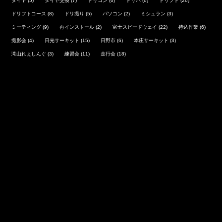
タイヤ
(5)
タイヤ交換
(7)
ドリコン
(6)
ドリパ
(6)
ドリフト
(26)
ドリフトコース
(8)
ドリ撮り
(5)
パソコン
(2)
ミシュラン
(3)
ミーティング
(9)
再インストール
(2)
富士スピードウェイ
(22)
持込作業
(6)
撮影会
(4)
日光サーキット
(15)
日野市
(6)
本庄サーキット
(3)
滝山れぇしんぐ
(3)
練習会
(11)
走行会
(18)