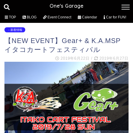
One's Garage
TOP
BLOG
Event Connect
Calendar
Car for FUN!
－新着情報
【NEW EVENT】Gear+ & K.A.MSP
イタコカートフェスティバル
2019年6月22日
/
2019年6月27日