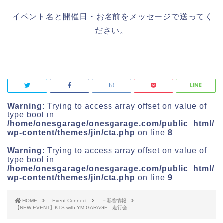
­ イベント名と開催日・お名前をメッセージで送ってく
ださい。
Warning
: Trying to access array offset on value of
type bool in
/home/onesgarage/onesgarage.com/public_html/
wp-content/themes/jin/cta.php
on line
8
Warning
: Trying to access array offset on value of
type bool in
/home/onesgarage/onesgarage.com/public_html/
wp-content/themes/jin/cta.php
on line
9
HOME
Event Connect
－新着情報
【NEW EVENT】KTS with YM GARAGE 走行会