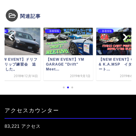
関連記事
着情報
－新着情報
－新着情報
EW EVENT】ドリフ
【NEW EVENT】YM
【NEW EVENT】Ge
&グリップ練習会 追
GARAGE "Drift"
& K.A.MSP イタ
しました。
Meet...
ート...
2018年12月14日
2019年9月1日
2019年6
アクセスカウンター
83,221 アクセス