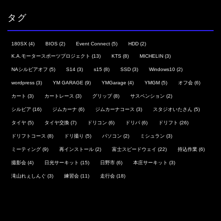
タグ
180SX
(4)
BIOS
(2)
Event Connect
(5)
HDD
(2)
K.A.モータースポーツプロジェクト
(13)
KTS
(8)
MICHELIN
(3)
NAシルビアオフ
(5)
S14
(3)
s15
(8)
SSD
(3)
Windows10
(2)
wordpress
(3)
YM GARAGE
(9)
YMGarage
(4)
YMGM
(5)
オフ会
(6)
カート
(3)
カートレース
(3)
グリップ
(8)
サスペンション
(2)
シルビア
(16)
ジムカーナ
(6)
ジムカーナコース
(3)
スタジオいたさん
(5)
タイヤ
(5)
タイヤ交換
(7)
ドリコン
(6)
ドリパ
(6)
ドリフト
(26)
ドリフトコース
(8)
ドリ撮り
(5)
パソコン
(2)
ミシュラン
(3)
ミーティング
(9)
再インストール
(2)
富士スピードウェイ
(22)
持込作業
(6)
撮影会
(4)
日光サーキット
(15)
日野市
(6)
本庄サーキット
(3)
滝山れぇしんぐ
(3)
練習会
(11)
走行会
(18)