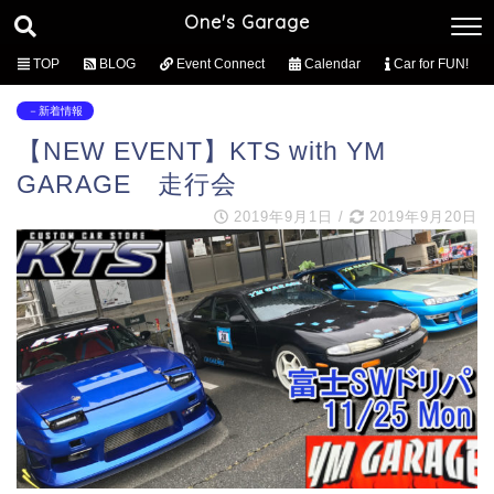
One's Garage
TOP
BLOG
Event Connect
Calendar
Car for FUN!
－新着情報
【NEW EVENT】KTS with YM
GARAGE 走行会
2019年9月1日
/
2019年9月20日