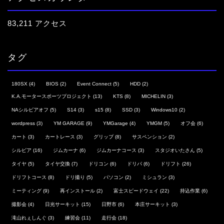
83,211 アクセス
タグ
180SX
(4)
BIOS
(2)
Event Connect
(5)
HDD
(2)
K.A.モータースポーツプロジェクト
(13)
KTS
(8)
MICHELIN
(3)
NAシルビアオフ
(5)
S14
(3)
s15
(8)
SSD
(3)
Windows10
(2)
wordpress
(3)
YM GARAGE
(9)
YMGarage
(4)
YMGM
(5)
オフ会
(6)
カート
(3)
カートレース
(3)
グリップ
(8)
サスペンション
(2)
シルビア
(16)
ジムカーナ
(6)
ジムカーナコース
(3)
スタジオいたさん
(5)
タイヤ
(5)
タイヤ交換
(7)
ドリコン
(6)
ドリパ
(6)
ドリフト
(26)
ドリフトコース
(8)
ドリ撮り
(5)
パソコン
(2)
ミシュラン
(3)
ミーティング
(9)
再インストール
(2)
富士スピードウェイ
(22)
持込作業
(6)
撮影会
(4)
日光サーキット
(15)
日野市
(6)
本庄サーキット
(3)
滝山れぇしんぐ
(3)
練習会
(11)
走行会
(18)