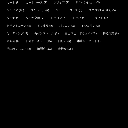
カート
(3)
カートレース
(3)
グリップ
(8)
サスペンション
(2)
シルビア
(16)
ジムカーナ
(6)
ジムカーナコース
(3)
スタジオいたさん
(5)
タイヤ
(5)
タイヤ交換
(7)
ドリコン
(6)
ドリパ
(6)
ドリフト
(26)
ドリフトコース
(8)
ドリ撮り
(5)
パソコン
(2)
ミシュラン
(3)
ミーティング
(9)
再インストール
(2)
富士スピードウェイ
(22)
持込作業
(6)
撮影会
(4)
日光サーキット
(15)
日野市
(6)
本庄サーキット
(3)
滝山れぇしんぐ
(3)
練習会
(11)
走行会
(18)