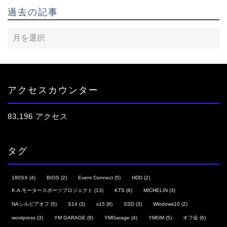
過去の記事
アクセスカウンター
83,196 アクセス
タグ
180SX
(4)
BIOS
(2)
Event Connect
(5)
HDD
(2)
K.A.モータースポーツプロジェクト
(13)
KTS
(8)
MICHELIN
(3)
NAシルビアオフ
(5)
S14
(3)
s15
(8)
SSD
(3)
Windows10
(2)
wordpress
(3)
YM GARAGE
(9)
YMGarage
(4)
YMGM
(5)
オフ会
(6)