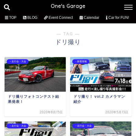
One's Garage
TOP
BLOG
Event Connect
Calendar
Car for FUN!
― TAG ―
ドリ撮り
－走行会・大会
－新着情報
ドリ撮りフォトコンテスト結
ドリ撮り！ vol.2 カメラマン
果発表！
紹介
2020年8月15日
2020年5月13日
－走行会・大会
－走行会・大会