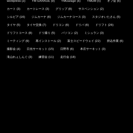
wordpress
(3)
YM GARAGE
(9)
YMGarage
(4)
YMGM
(5)
オフ会
(6)
カート
(3)
カートレース
(3)
グリップ
(8)
サスペンション
(2)
シルビア
(16)
ジムカーナ
(6)
ジムカーナコース
(3)
スタジオいたさん
(5)
タイヤ
(5)
タイヤ交換
(7)
ドリコン
(6)
ドリパ
(6)
ドリフト
(26)
ドリフトコース
(8)
ドリ撮り
(5)
パソコン
(2)
ミシュラン
(3)
ミーティング
(9)
再インストール
(2)
富士スピードウェイ
(22)
持込作業
(6)
撮影会
(4)
日光サーキット
(15)
日野市
(6)
本庄サーキット
(3)
滝山れぇしんぐ
(3)
練習会
(11)
走行会
(18)