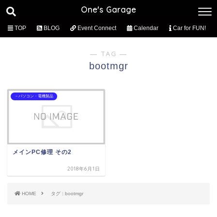
One's Garage
TOP
BLOG
Event Connect
Calendar
Car for FUN!
― TAG ―
bootmgr
－パソコン・電機製品
メインPC修理 その2
2018年6月1日
HOME
タグ : bootmgr