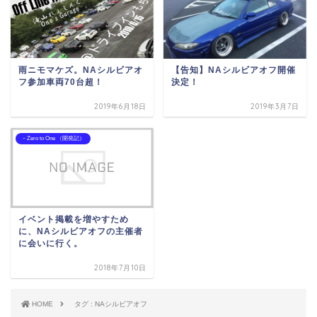
雨ニモマケズ。NAシルビアオ
【告知】NAシルビアオフ開催
フ参加車両70台超！
決定！
2019年6月18日
2019年3月7日
－Zero to One （開発記）
イベント掲載を増やすため
に、NAシルビアオフの主催者
に会いに行く。
2018年7月10日
HOME
タグ : NAシルビアオフ