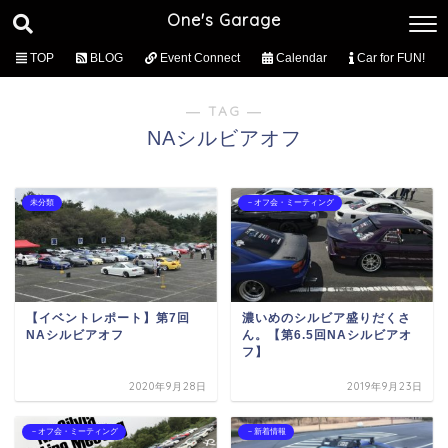
One's Garage
TOP
BLOG
Event Connect
Calendar
Car for FUN!
― TAG ―
NAシルビアオフ
未分類
－オフ会・ミーティング
【イベントレポート】第7回
濃いめのシルビア盛りだくさ
NAシルビアオフ
ん。【第6.5回NAシルビアオ
フ】
2020年9月28日
2019年9月23日
－オフ会・ミーティング
－新着情報