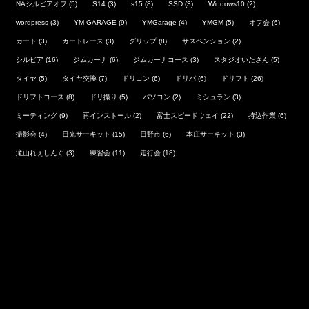
NAシルビアオフ
(5)
S14
(3)
s15
(8)
SSD
(3)
Windows10
(2)
wordpress
(3)
YM GARAGE
(9)
YMGarage
(4)
YMGM
(5)
オフ会
(6)
カート
(3)
カートレース
(3)
グリップ
(8)
サスペンション
(2)
シルビア
(16)
ジムカーナ
(6)
ジムカーナコース
(3)
スタジオいたさん
(5)
タイヤ
(5)
タイヤ交換
(7)
ドリコン
(6)
ドリパ
(6)
ドリフト
(26)
ドリフトコース
(8)
ドリ撮り
(5)
パソコン
(2)
ミシュラン
(3)
ミーティング
(9)
再インストール
(2)
富士スピードウェイ
(22)
持込作業
(6)
撮影会
(4)
日光サーキット
(15)
日野市
(6)
本庄サーキット
(3)
滝山れぇしんぐ
(3)
練習会
(11)
走行会
(18)