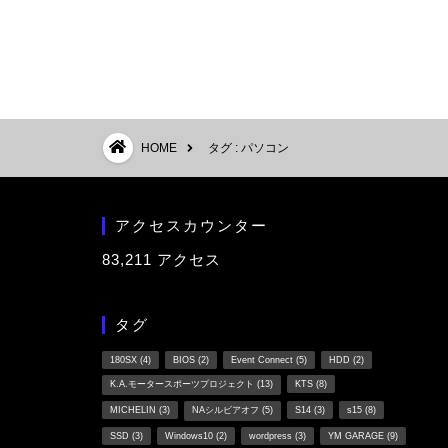
HOME
タグ : パソコン
アクセスカウンター
83,211 アクセス
タグ
180SX
(4)
BIOS
(2)
Event Connect
(5)
HDD
(2)
K.A.モータースポーツプロジェクト
(13)
KTS
(8)
MICHELIN
(3)
NAシルビアオフ
(5)
S14
(3)
s15
(8)
SSD
(3)
Windows10
(2)
wordpress
(3)
YM GARAGE
(9)