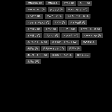
YMGarage
(4)
YMGM
(5)
オフ会
(6)
カート
(3)
カートレース
(3)
グリップ
(8)
サスペンション
(2)
シルビア
(16)
ジムカーナ
(6)
ジムカーナコース
(3)
スタジオいたさん
(5)
タイヤ
(5)
タイヤ交換
(7)
ドリコン
(6)
ドリパ
(6)
ドリフト
(26)
ドリフトコース
(8)
ドリ撮り
(5)
パソコン
(2)
ミシュラン
(3)
ミーティング
(9)
再インストール
(2)
富士スピードウェイ
(22)
持込作業
(6)
撮影会
(4)
日光サーキット
(15)
日野市
(6)
本庄サーキット
(3)
滝山れぇしんぐ
(3)
練習会
(11)
走行会
(18)